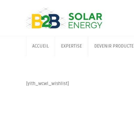
Skip
to
content
ACCUEIL
EXPERTISE
DEVENIR PRODUCT
[yith_wcwl_wishlist]