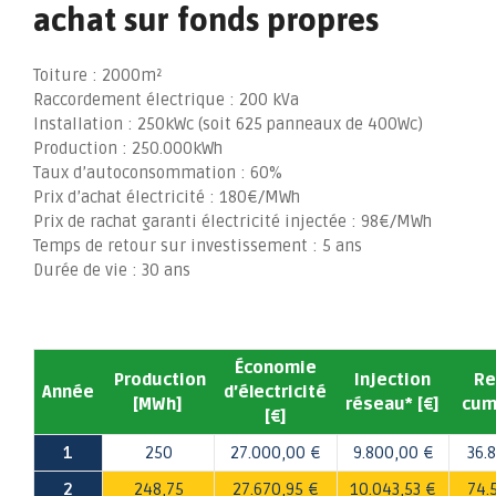
achat sur fonds propres
Toiture : 2000m²
Raccordement électrique : 200 kVa
Installation : 250kWc (soit 625 panneaux de 400Wc)
Production : 250.000kWh
Taux d’autoconsommation : 60%
Prix d’achat électricité : 180€/MWh
Prix de rachat garanti électricité injectée : 98€/MWh
Temps de retour sur investissement : 5 ans
Durée de vie : 30 ans
Économie
Production
Injection
Re
Année
d’électricité
[MWh]
réseau* [€]
cum
[€]
1
250
27.000,00 €
9.800,00 €
36.
2
248,75
27.670,95 €
10.043,53 €
74.